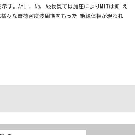
。A=Li, Na, Ag物質では加圧によりMITは抑 え
質では様々な電荷密度波周期をもった 絶縁体相が現われ