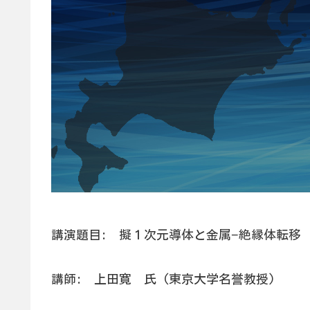
講演題目: 擬１次元導体と金属−絶縁体転移
講師: 上田寛 氏 (東京大学名誉教授)