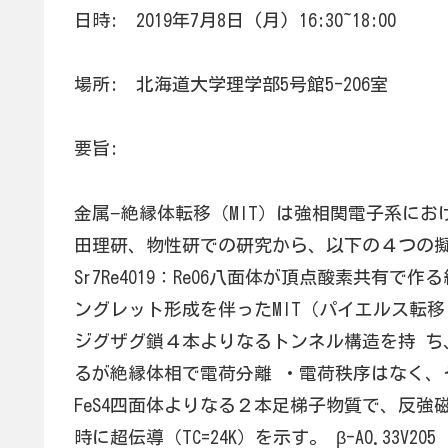
日時: 2019年7月8日 (月) 16:30~18:00
場所: 北海道大学理学部5号館5-206室
要旨:
金属−絶縁体転移（MIT）は強相関電子系に
田理研、物性研での研究から、以下の４つの擬
Sr7Re4O19：ReO6八面体が頂点酸素共有
ングレット形成を伴ったMIT（パイエルス転移？）
ジグザグ鎖４本よりなるトンネル構造を持 ち
るが絶縁体相で電荷分離 ・電荷秩序はなく、その
FeS4四面体よりなる２本足梯子物質で、反
時に超伝導（TC=24K）を示す。 β-A0.33V2O5 (A