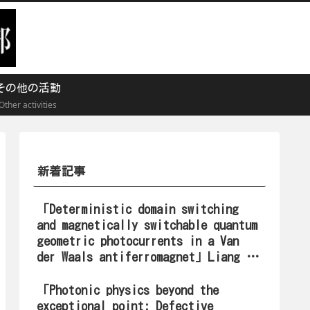
その他の活動
Other activities
新着記事
「Deterministic domain switching
and magnetically switchable quantum
geometric photocurrents in a Van
der Waals antiferromagnet」Liang Wu
氏
「Photonic physics beyond the
exceptional point: Defective