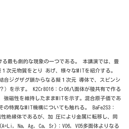
おける最も劇的な現象の一つである。 本講演では、豊
１次元物質をとり あげ、様々なMITを紹介する。
で作る結合ジグザグ鎖からなる擬１次元 導体で、スピンシ
を示す。 K2Cr8O16：CrO6八面体が稜共有で作る
、強磁性を維持したままMITを示す。混合原子価であ
特異なMIT機構についても触れる。 BaFe2S3：
強磁性絶縁体であるが、加 圧により金属に転移し、同
=Li, Na, Ag, Ca, Sr)：VO6, VO5多面体よりなる