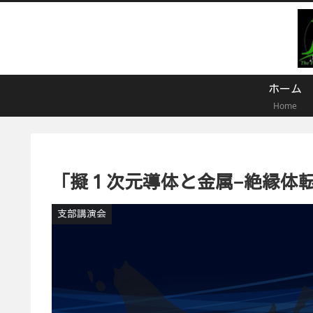
ホーム
Home
「擬１次元導体と金属−絶縁体
支部講演会