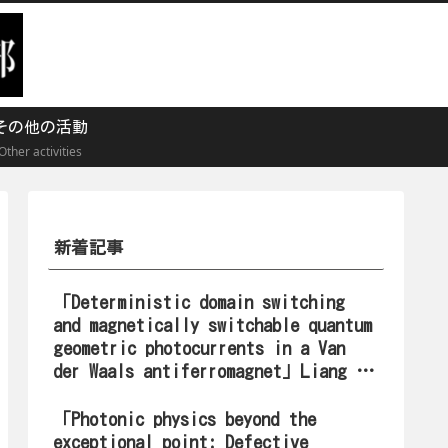
その他の活動
Other activities
新着記事
「Deterministic domain switching
and magnetically switchable quantum
geometric photocurrents in a Van
der Waals antiferromagnet」Liang Wu
氏
「Photonic physics beyond the
exceptional point: Defective